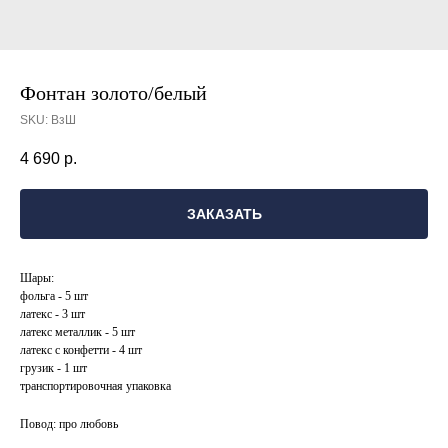
Фонтан золото/белый
SKU:
ВзШ
4 690
р.
ЗАКАЗАТЬ
Шары:
фольга - 5 шт
латекс - 3 шт
латекс металлик - 5 шт
латекс с конфетти - 4 шт
грузик - 1 шт
транспортировочная упаковка
Повод: про любовь