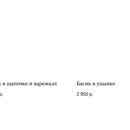
к в шапочке и варежках
Басик в ушанке
р.
2 950
р.