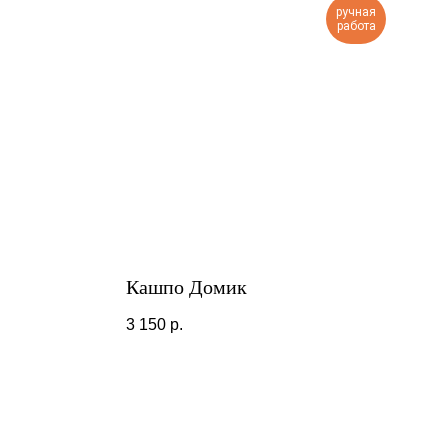
ручная
работа
Кашпо Домик
3 150
р.