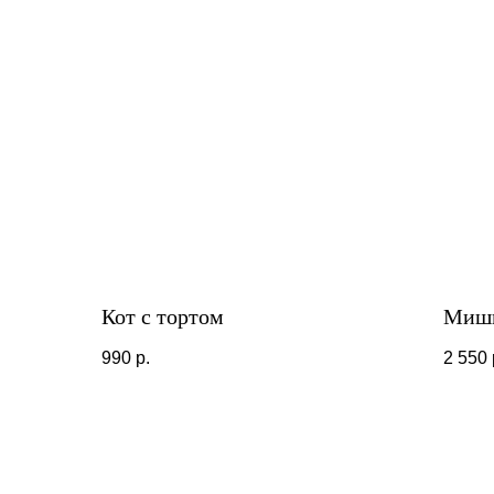
Кот с тортом
Мишк
990
р.
2 550