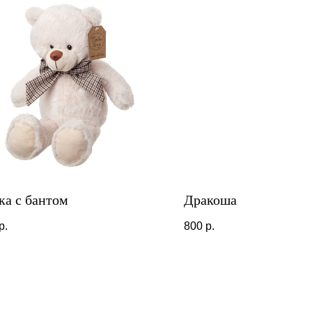
а с бантом
Дракоша
р.
800
р.