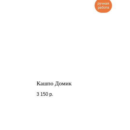
ручная
работа
Кашпо Домик
3 150
р.